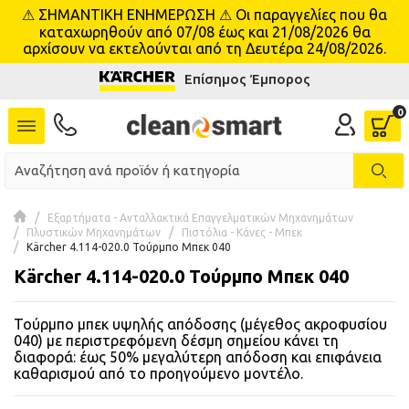
⚠ ΣΗΜΑΝΤΙΚΗ ΕΝΗΜΕΡΩΣΗ ⚠ Οι παραγγελίες που θα
se menu
καταχωρηθούν από 07/08 έως και 21/08/2026 θα
αρχίσουν να εκτελούνται από τη Δευτέρα 24/08/2026.
Επίσημος Έμπορος
 submenu
 submenu
 submenu
 submenu
Εξαρτήματα - Ανταλλακτικά Επαγγελματικών Μηχανημάτων
Πλυστικών Μηχανημάτων
Πιστόλια - Κάνες - Μπεκ
Kärcher 4.114-020.0 Τούρμπο Μπεκ 040
 submenu
Kärcher 4.114-020.0 Τούρμπο Μπεκ 040
 submenu
Τούρμπο μπεκ υψηλής απόδοσης (μέγεθος ακροφυσίου
040) με περιστρεφόμενη δέσμη σημείου κάνει τη
 submenu
διαφορά: έως 50% μεγαλύτερη απόδοση και επιφάνεια
καθαρισμού από το προηγούμενο μοντέλο.
 submenu