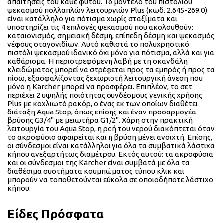
απαιτήσεις του κάθε φυτού. Το μοντέλο του πιστολιού
ψεκασμού πολλαπλών λειτουργιών Plus (κωδ. 2.645-269.0)
είναι κατάλληλο για πότισμα χωρίς σταξίματα και
υποστηρίζει τις 4 επιλογές ψεκασμού που ακολουθούν:
καταιονισμός, σημειακή δέσμη, επίπεδη δέσμη και ψεκασμός
νέφους σταγονιδίων. Αυτό καθιστά το πολυχρηστικό
πιστόλι ψεκασμού ιδανικό όχι μόνο για πότισμα, αλλά και για
καθάρισμα. Η περιστρεφόμενη λαβή με τη σκανδάλη
κλειδώματος μπορεί να στρέφεται προς τα εμπρός ή προς τα
πίσω, εξασφαλίζοντας ξεχωριστή λειτουργική άνεση που
μόνο η Kärcher μπορεί να προσφέρει. Επιπλέον, το σετ
περιέχει 2 υψηλής ποιότητας συνδέσμους γενικής χρήσης
Plus με κοχλιωτό ρακόρ, ο ένας εκ των οποίων διαθέτει
διάταξη Aqua Stop, όπως επίσης και έναν προσαρμογέα
βρύσης G3/4" με μειωτήρα G1/2". Χάρη στην πρακτική
λειτουργία του Aqua Stop, η ροή του νερού διακόπτεται όταν
το ακροφύσιο αφαιρείται και η βρύση μένει ανοιχτή. Επίσης,
οι σύνδεσμοι είναι κατάλληλοι για όλα τα συμβατικά λάστιχα
κήπου ανεξαρτήτως διαμέτρου. Εκτός αυτού: τα ακροφύσια
και οι σύνδεσμοι της Kärcher είναι συμβατά με όλα τα
διαθέσιμα συστήματα κουμπώματος τύπου κλικ και
μπορούν να τοποθετούνται εύκολα σε οποιοδήποτε λάστιχο
κήπου.
Είδες Πρόσφατα