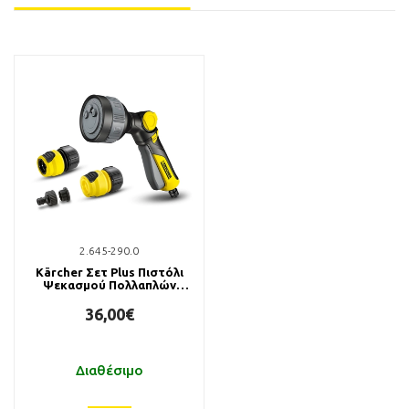
2.645-290.0
Kärcher Σετ Plus Πιστόλι
Ψεκασμού Πολλαπλών
Λειτουργιών με
Ταχυσυνδέσμους
36,00€
Διαθέσιμο