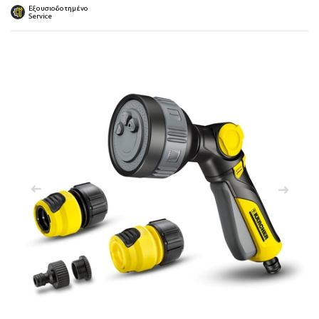
 submenu
Εξουσιοδοτημένο
Service