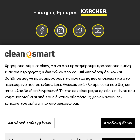
Επίσημος Έμπορος
Επικοινωνία
Χρησιμοποιούμε cookies, για να σου προσφέρουμε προσωποποιημένη
εμπειρία περιήγησης. Κάνε «κλικ» στο κουμπί «Αποδοχή όλων» και
Πληροφορίες
βοήθησέ μας να προσαρμόσουμε τις προτάσεις μας αποκλειστικά στο
περιεχόμενο που σε ενδιαφέρει. Εναλλακτικά κλίκαρε αυτά που θες και
πάτα «Αποδοχή επιλεγμένων»! Τα cookies είναι μικρά αρχεία κειμένου που
χρησιμοποιούνται από τους δικτυακούς τόπους για να κάνουν την
Υποστήριξη
εμπειρία του χρήστη πιο αποτελεσματική.
Αποδοχή επιλεγμένων
Αποδοχή όλων
© 2026 CleanSmart - Kärcher Reseller & Service Provider.