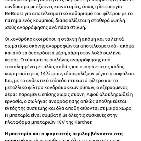
συνδυασμό με έξυπνες καινοτομίες, όπως η λειτουργία
ReBoost για αποτελεσματικό καθαρισμό του φίλτρου με το
πάτημα ενός κουμπιού, διασφαλίζεται η σταθερά υψηλή
ισχύς αναρρόφησης ανά πάσα στιγμή.
Οι χονδρόκοκκοι ρύποι, η στάχτη ή ακόμη και τα λεπτά
σωματίδια σκόνης αναρροφώνται αποτελεσματικά - ακόμα
και από τα δυσπρόσιτα μέρη, χάρη στον λοξό σωλήνα
χειρός. Ο εύκαμπτος σωλήνας αναρρόφησης από
επικαλυμμένο μέταλλο, καθώς και ο πυράντοχος κάδος
χωρητικότητας 14 λίτρων, εξασφαλίζουν μέγιστη ασφάλεια.
Και, με το ανθεκτικό επίπεδο πτυχωτό φίλτρο και το
μεταλλικό φίλτρο χονδρόκοκκων ρύπων, ο εξερχόμενος
αέρας παραμένει επίσης χωρίς σκόνη. Αφού ολοκληρωθεί η
εργασία, ο σωλήνας αναρρόφησης απλώς αποθηκεύεται
εντός της συσκευής και όλα αποθηκεύονται σε μικρό χώρο.
Η μπαταρία είναι συμβατή με όλες τις συσκευές στην
πλατφόρμα μπαταριών 18V της Kärcher.
Η μπαταρία και ο φορτιστής περιλαμβάνονται στη
συσκευή
και είναι συμβατά με όλες τις συσκευές στην