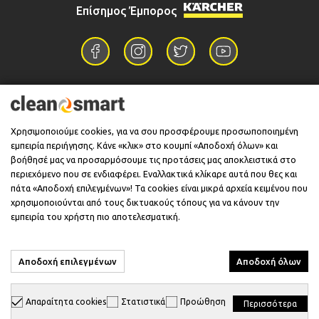
Επίσημος Έμπορος
Επικοινωνία
Χρησιμοποιούμε cookies, για να σου προσφέρουμε προσωποποιημένη
εμπειρία περιήγησης. Κάνε «κλικ» στο κουμπί «Αποδοχή όλων» και
Πληροφορίες
βοήθησέ μας να προσαρμόσουμε τις προτάσεις μας αποκλειστικά στο
περιεχόμενο που σε ενδιαφέρει. Εναλλακτικά κλίκαρε αυτά που θες και
πάτα «Αποδοχή επιλεγμένων»! Τα cookies είναι μικρά αρχεία κειμένου που
χρησιμοποιούνται από τους δικτυακούς τόπους για να κάνουν την
Υποστήριξη
εμπειρία του χρήστη πιο αποτελεσματική.
Αποδοχή επιλεγμένων
Αποδοχή όλων
© 2026 CleanSmart - Kärcher Reseller & Service Provider.
Απαραίτητα cookies
Στατιστικά
Προώθηση
Περισσότερα