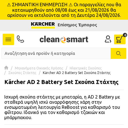
⚠ ΣΗΜΑΝΤΙΚΗ ΕΝΗΜΕΡΩΣΗ ⚠ Οι παραγγελίες που θα
se menu
καταχωρηθούν από 08/08 έως και 21/08/2026 θα
αρχίσουν να εκτελούνται από τη Δευτέρα 24/08/2026.
Επίσημος Έμπορος
 submenu
 submenu
 submenu
 submenu
Μηχανήματα Οικιακής Χρήσης
Ηλεκτρικές Σκούπες
Σκούπες Στάχτης
Kärcher AD 2 Battery Set Σκούπα Στάχτης
Kärcher AD 2 Battery Set Σκούπα Στάχτης
 submenu
Ισχυρή σκούπα στάχτης με μπαταρία, η AD 2 Battery με
 submenu
σταθερά υψηλή ισχύ αναρρόφησης χάρη στην
ενσωματωμένη λειτουργία ReBoost για καθαρισμό του
 submenu
φίλτρου. Ιδανικό για τον καθαρισμό τζακιών και
μπάρμπεκιου.
 submenu