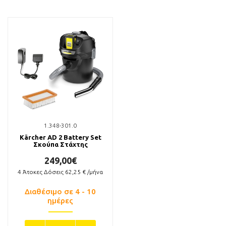
2.445-034.0
2.445-032.0
Kärcher Μπαταρία Battery
Kärcher Battery Power 18V
Power 18V/2,5Ah
Ταχυφορτιστής
54,90€
44,00€
Διαθέσιμο
Διαθέσιμο σε 1 - 3 ημέρες
ΑΓΟΡΑ
ΑΓΟΡΑ
1.348-301.0
Kärcher AD 2 Battery Set
Σκούπα Στάχτης
249,00€
4
Άτοκες Δόσεις
62,25
€ /μήνα
Διαθέσιμο σε 4 - 10
ημέρες