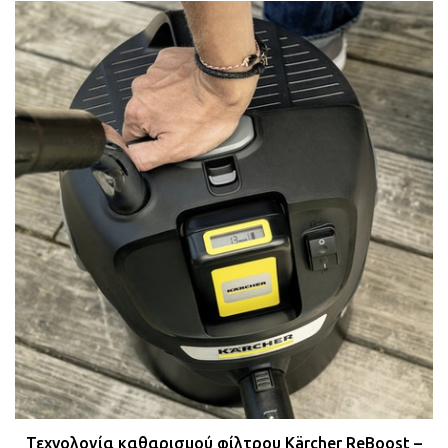
Τεχνολογία καθαρισμού φίλτρου Kärcher ReBoost –