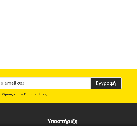
Εγγραφή
υς
Όρους και τις Προϋποθέσεις.
ς
Υποστήριξη