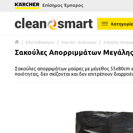
Επίσημος Έμπορος
se menu
Κατηγορίε
 submenu
Είδη Καθαρισμού
Χαρτικά - Αναλώσιμα
Σακούλες Απορρ
 submenu
Σακούλες Απορριμμάτων Μεγάλης
 submenu
Σακούλες απορριμάτων μαύρες με μέγεθος 55x80cm ε
 submenu
ποιότητας, δεν σκίζονται και δεν επιτρέπουν διαρροές
 submenu
 submenu
 submenu
 submenu